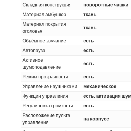
Складная конструкция
поворотные чашки
Материал амбушюр
ткань
Материал покрытия
ткань
оголовья
Объёмное звучание
есть
Автопауза
есть
Активное
есть
шумоподавление
Режим прозрачности
есть
Управление наушниками
механическое
Функции управления
есть, активация шу
Регулировка громкости
есть
Расположение пульта
на корпусе
управления