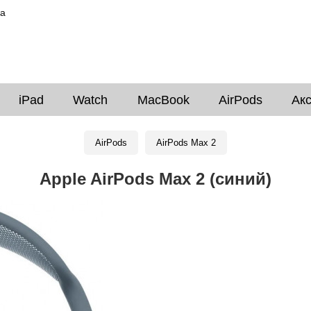
ка
iPad
Watch
MacBook
AirPods
Ак
AirPods
AirPods Max 2
Apple AirPods Max 2 (синий)