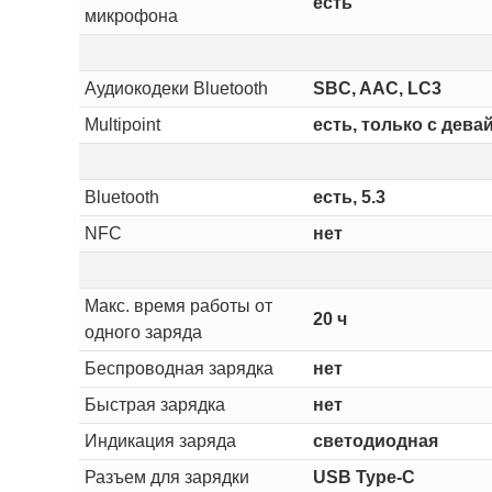
есть
микрофона
Аудиокодеки Bluetooth
SBC, AAC, LC3
Multipoint
есть, только с дев
Bluetooth
есть, 5.3
NFC
нет
Макс. время работы от
20 ч
одного заряда
Беспроводная зарядка
нет
Быстрая зарядка
нет
Индикация заряда
светодиодная
Разъем для зарядки
USB Type-C