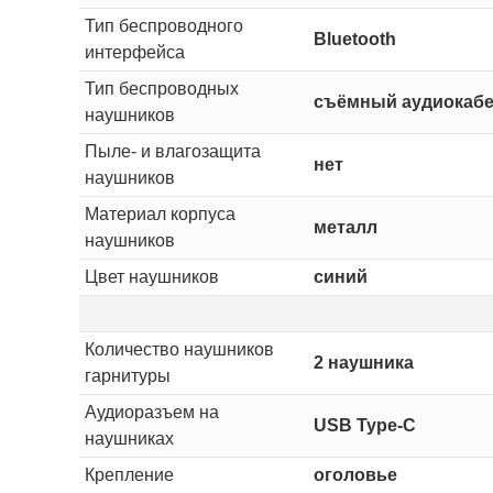
Тип беспроводного
Bluetooth
интерфейса
Тип беспроводных
съёмный аудиокаб
наушников
Пыле- и влагозащита
нет
наушников
Материал корпуса
металл
наушников
Цвет наушников
синий
Количество наушников
2 наушника
гарнитуры
Аудиоразъем на
USB Type-C
наушниках
Крепление
оголовье