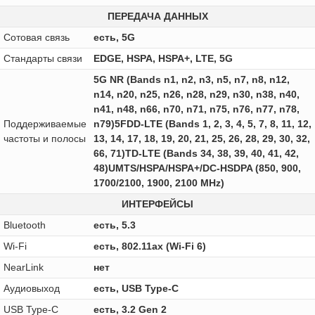
ПЕРЕДАЧА ДАННЫХ
Сотовая связь
есть, 5G
Стандарты связи
EDGE, HSPA, HSPA+, LTE, 5G
5G NR (Bands n1, n2, n3, n5, n7, n8, n12,
n14, n20, n25, n26, n28, n29, n30, n38, n40,
n41, n48, n66, n70, n71, n75, n76, n77, n78,
Поддерживаемые
n79)5FDD-LTE (Bands 1, 2, 3, 4, 5, 7, 8, 11, 12,
частоты и полосы
13, 14, 17, 18, 19, 20, 21, 25, 26, 28, 29, 30, 32,
66, 71)TD-LTE (Bands 34, 38, 39, 40, 41, 42,
48)UMTS/HSPA/HSPA+/DC‑HSDPA (850, 900,
1700/2100, 1900, 2100 MHz)
ИНТЕРФЕЙСЫ
Bluetooth
есть, 5.3
Wi-Fi
есть, 802.11ax (Wi-Fi 6)
NearLink
нет
Аудиовыход
есть, USB Type-C
USB Type-C
есть, 3.2 Gen 2