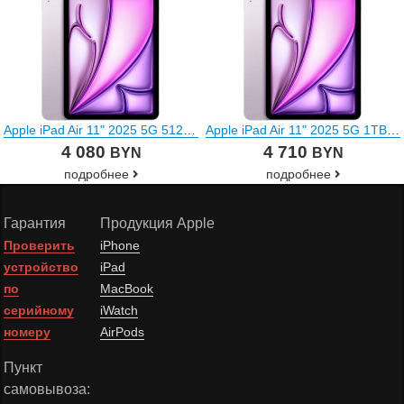
Apple iPad Air 11" 2025 5G 512GB (фиолетовый)
Apple iPad Air 11" 2025 5G 1TB (фиолетовый)
4 080
4 710
BYN
BYN
подробнее
подробнее
Гарантия
Продукция Apple
Проверить
iPhone
устройство
iPad
по
MacBook
серийному
iWatch
номеру
AirPods
Пункт
самовывоза: