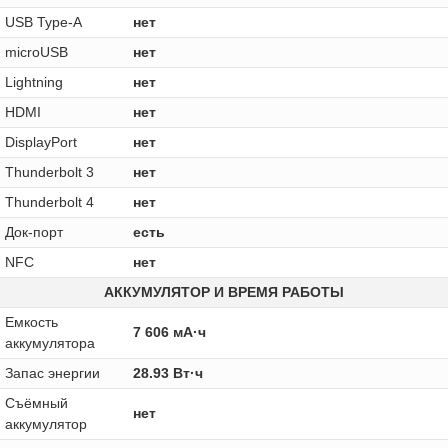
USB Type-A
нет
microUSB
нет
Lightning
нет
HDMI
нет
DisplayPort
нет
Thunderbolt 3
нет
Thunderbolt 4
нет
Док-порт
есть
NFC
нет
АККУМУЛЯТОР И ВРЕМЯ РАБОТЫ
Емкость
7 606 мА·ч
аккумулятора
Запас энергии
28.93 Вт·ч
Cъёмный
нет
аккумулятор