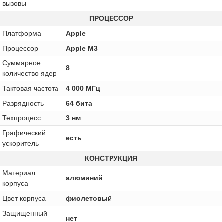
вызовы
ПРОЦЕССОР
Платформа
Apple
Процессор
Apple M3
Суммарное
8
количество ядер
Тактовая частота
4 000 МГц
Разрядность
64 бита
Техпроцесс
3 нм
Графический
есть
ускоритель
КОНСТРУКЦИЯ
Материал
алюминий
корпуса
Цвет корпуса
фиолетовый
Защищенный
нет