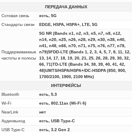
ПЕРЕДАЧА ДАННЫХ
Сотовая связь
есть, 5G
Стандарты связи
EDGE, HSPA, HSPA+, LTE, 5G
5G NR (Bands n1, n2, n3, n5, n7, n8, n12,
n14, n20, n25, n26, n28, n29, n30, n38, n40,
n41, n48, n66, n70, n71, n75, n76, n77, n78,
Поддерживаемые
n79)5FDD-LTE (Bands 1, 2, 3, 4, 5, 7, 8, 11, 12,
частоты и полосы
13, 14, 17, 18, 19, 20, 21, 25, 26, 28, 29, 30, 32,
66, 71)TD-LTE (Bands 34, 38, 39, 40, 41, 42,
48)UMTS/HSPA/HSPA+/DC‑HSDPA (850, 900,
1700/2100, 1900, 2100 MHz)
ИНТЕРФЕЙСЫ
Bluetooth
есть, 5.3
Wi-Fi
есть, 802.11ax (Wi-Fi 6)
NearLink
нет
Аудиовыход
есть, USB Type-C
USB Type-C
есть, 3.2 Gen 2