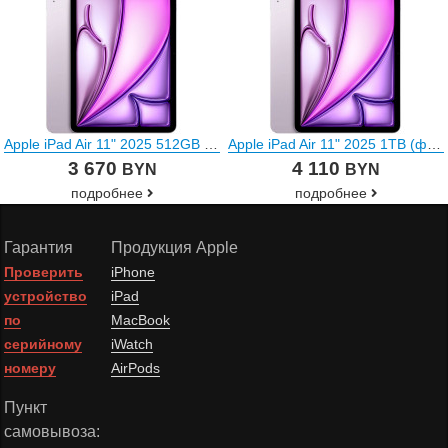
Apple iPad Air 11" 2025 512GB (фиолетовый)
Apple iPad Air 11" 2025 1TB (фиолетовый)
3 670
4 110
BYN
BYN
подробнее
подробнее
Гарантия
Продукция Apple
Проверить
iPhone
устройство
iPad
по
MacBook
серийному
iWatch
номеру
AirPods
Пункт
самовывоза: