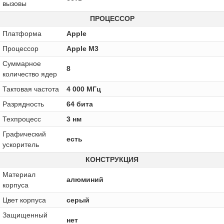
вызовы
ПРОЦЕССОР
Платформа
Apple
Процессор
Apple M3
Суммарное
8
количество ядер
Тактовая частота
4 000 МГц
Разрядность
64 бита
Техпроцесс
3 нм
Графический
есть
ускоритель
КОНСТРУКЦИЯ
Материал
алюминий
корпуса
Цвет корпуса
серый
Защищенный
нет