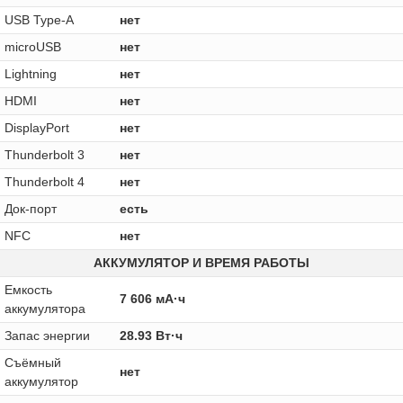
USB Type-A
нет
microUSB
нет
Lightning
нет
HDMI
нет
DisplayPort
нет
Thunderbolt 3
нет
Thunderbolt 4
нет
Док-порт
есть
NFC
нет
АККУМУЛЯТОР И ВРЕМЯ РАБОТЫ
Емкость
7 606 мА·ч
аккумулятора
Запас энергии
28.93 Вт·ч
Cъёмный
нет
аккумулятор