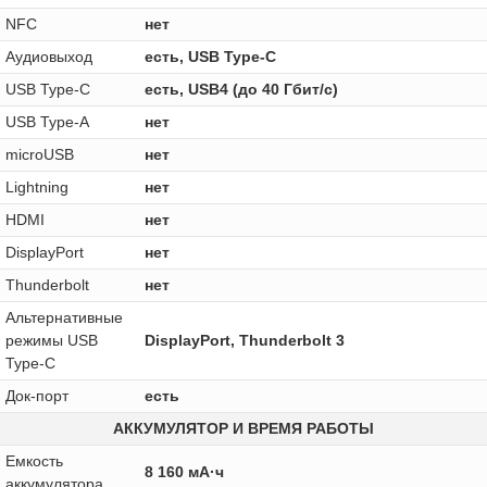
NFC
нет
Аудиовыход
есть, USB Type-C
USB Type-C
есть, USB4 (до 40 Гбит/с)
USB Type-A
нет
microUSB
нет
Lightning
нет
HDMI
нет
DisplayPort
нет
Thunderbolt
нет
Альтернативные
режимы USB
DisplayPort, Thunderbolt 3
Type-C
Док-порт
есть
АККУМУЛЯТОР И ВРЕМЯ РАБОТЫ
Емкость
8 160 мА·ч
аккумулятора