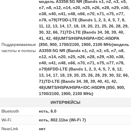
модель A3358:5G NR (Bands n1, n2, n3, n5,
n7, n8, n12, n14, n20, n25, n26, n28, n29, n30,
n38, n40, n41, n48, n66, n70, n71, n75, n77,
n78, n79)7FDD-LTE (Bands 1, 2, 3, 4, 5, 7, 8,
11, 12, 13, 14, 17, 18, 19, 20, 21, 25, 26, 28, 29,
30, 32, 66, 71)TD-LTE (Bands 34, 38, 39, 40,
41, 42, 48)UMTS/HSPA/HSPA+/DC‑HSDPA
Поддерживаемые
(850, 900, 1700/2100, 1900, 2100 MHz)модель
частоты и полосы
A3359:5G NR (Bands n1, n2, n3, n5, n7, n8,
n12, n14, n20, n25, n26, n28, n29, n30, n38,
n40, n41, n48, n66, n70, n71, n75, n77, n78,
n79)6FDD-LTE (Bands 1, 2, 3, 4, 5, 7, 8, 12,
13, 14, 17, 18, 19, 20, 25, 26, 28, 29, 30, 32, 66,
71)TD-LTE (Bands 34, 38, 39, 40, 41, 42,
48)UMTS/HSPA/HSPA+/DC‑HSDPA (850, 900,
1700/2100, 1900, 2100 MHz)
ИНТЕРФЕЙСЫ
Bluetooth
есть, 6.0
Wi-Fi
есть, 802.11be (Wi-Fi 7)
NearLink
нет