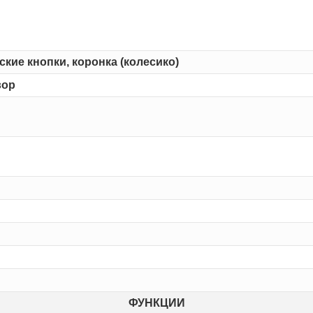
кие кнопки, коронка (колесико)
вор
ФУНКЦИИ