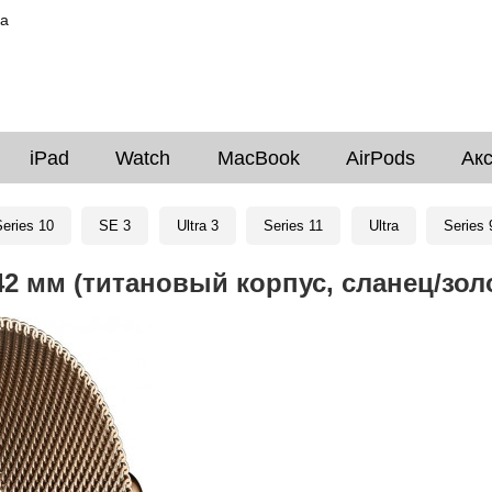
ка
iPad
Watch
MacBook
AirPods
Ак
eries 10
SE 3
Ultra 3
Series 11
Ultra
Series 
 42 мм (титановый корпус, сланец/зо