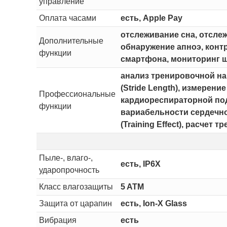
управление
Оплата часами
есть, Apple Pay
отслеживание сна, отсле
Дополнительные
обнаружение апноэ, конт
функции
смартфона, мониторинг ш
анализ тренировочной наг
(Stride Length), измерени
Профессиональные
кардиореспираторной подг
функции
вариабельности сердечног
(Training Effect), расче
Пыле-, влаго-,
есть, IP6X
ударопрочность
Класс влагозащиты
5 ATM
Защита от царапин
есть, Ion-X Glass
Вибрация
есть