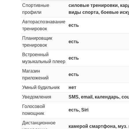
Спортивные
силовые тренировки, кард
профили
виды спорта, боевые иску
Автораспознавание
есть
тренировок
Планировщик
есть
тренировок
Встроенный
есть
музыкальный плеер
Магазин
есть
приложений
Умный будильник
нет
Уведомления
SMS, email, календарь, с
Голосовой
есть, Siri
помощник
Дистанционное
камерой смартфона, муз.