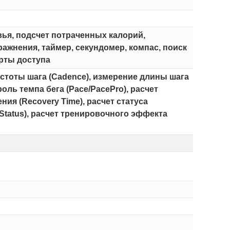
вья, подсчет потраченных калорий,
жнения, таймер, секундомер, компас, поиск
арты доступа
частоты шага (Cadence), измерение длины шага
роль темпа бега (Pace/PacePro), расчет
ия (Recovery Time), расчет статуса
 Status), расчет тренировочного эффекта