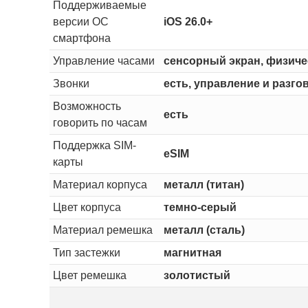
Поддерживаемые
версии ОС
iOS 26.0+
смартфона
Управление часами
сенсорный экран, физичес
Звонки
есть, управление и разго
Возможность
есть
говорить по часам
Поддержка SIM-
eSIM
карты
Материал корпуса
металл (титан)
Цвет корпуса
темно-серый
Материал ремешка
металл (сталь)
Тип застежки
магнитная
Цвет ремешка
золотистый