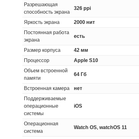
Разрешающая
326 ppi
способность экрана
Яркость экрана
2000 нит
Постоянная работа
есть
экрана
Размер корпуса
42 мм
Процессор
Apple S10
Объем встроенной
64 Гб
памяти
Встроенная камера
нет
Поддерживаемые
операционные
iOS
системы
Операционная
Watch OS, watchOS 11
система