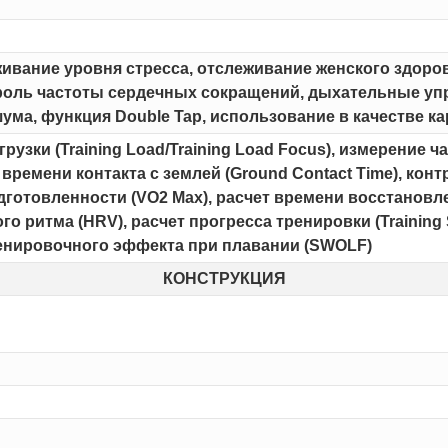
живание уровня стресса, отслеживание женского здоро
роль частоты сердечных сокращений, дыхательные упра
ума, функция Double Tap, использование в качестве к
рузки (Training Load/Training Load Focus), измерение 
е времени контакта с землей (Ground Contact Time), конт
отовленности (VO2 Max), расчет времени восстановлен
о ритма (HRV), расчет прогресса тренировки (Training
т тренировочного эффекта при плавании (SWOLF)
КОНСТРУКЦИЯ