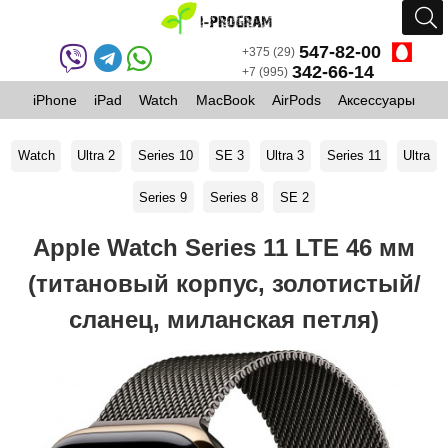
547-82-00
+375 (29)
342-66-14
+7 (995)
iPhone
iPad
Watch
MacBook
AirPods
Аксессуары
Watch
Ultra 2
Series 10
SE 3
Ultra 3
Series 11
Ultra
Series 9
Series 8
SE 2
Apple Watch Series 11 LTE 46 мм
(титановый корпус, золотистый/
сланец, миланская петля)