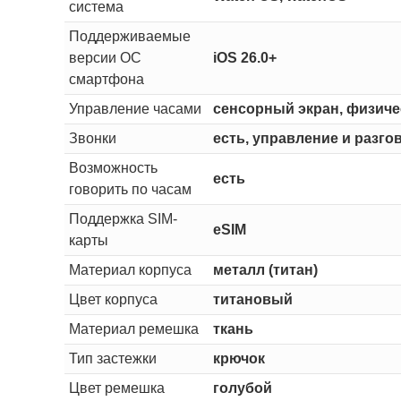
система
Поддерживаемые
версии ОС
iOS 26.0+
смартфона
Управление часами
сенсорный экран, физичес
Звонки
есть, управление и разго
Возможность
есть
говорить по часам
Поддержка SIM-
eSIM
карты
Материал корпуса
металл (титан)
Цвет корпуса
титановый
Материал ремешка
ткань
Тип застежки
крючок
Цвет ремешка
голубой