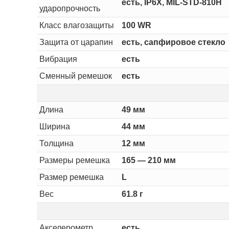
есть, IP6X, MIL-STD-810H
ударопрочность
Класс влагозащиты
100 WR
Защита от царапин
есть, сапфировое стекло
Вибрация
есть
Сменный ремешок
есть
Длина
49 мм
Ширина
44 мм
Толщина
12 мм
Размеры ремешка
165 — 210 мм
Размер ремешка
L
Вес
61.8 г
Акселерометр
есть