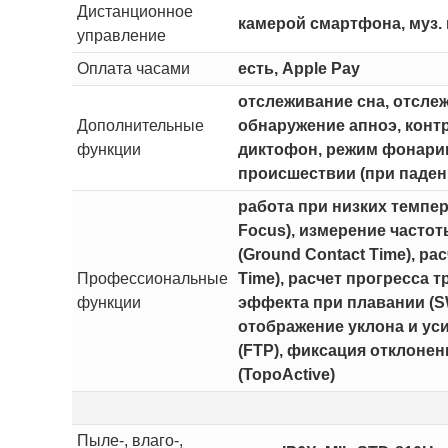
Дистанционное
камерой смартфона, муз.
управление
Оплата часами
есть, Apple Pay
отслеживание сна, отсле
Дополнительные
обнаружение апноэ, конт
функции
диктофон, режим фонарик
происшествии (при паден
работа при низких темпер
Focus), измерение частот
(Ground Contact Time), р
Профессиональные
Time), расчет прогресса т
функции
эффекта при плавании (SW
отображение уклона и ус
(FTP), фиксация отклонени
(TopoActive)
Пыле-, влаго-,