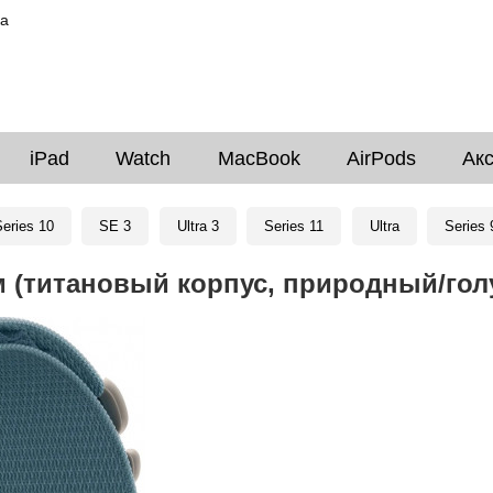
ка
iPad
Watch
MacBook
AirPods
Ак
eries 10
SE 3
Ultra 3
Series 11
Ultra
Series 
 мм (титановый корпус, природный/го