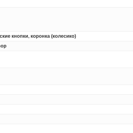
кие кнопки, коронка (колесико)
вор