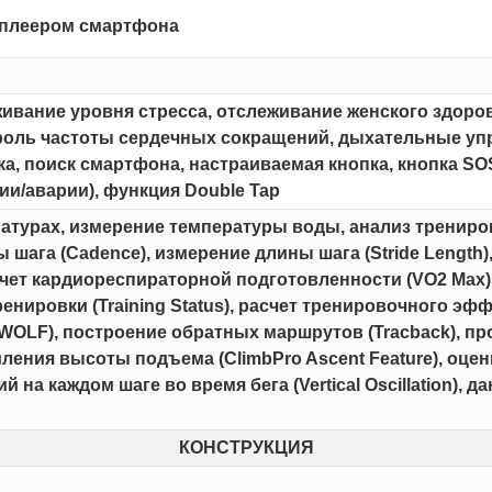
 плеером смартфона
живание уровня стресса, отслеживание женского здоро
роль частоты сердечных сокращений, дыхательные упр
а, поиск смартфона, настраиваемая кнопка, кнопка SO
ии/аварии), функция Double Tap
атурах, измерение температуры воды, анализ тренирово
ы шага (Cadence), измерение длины шага (Stride Length
асчет кардиореспираторной подготовленности (VO2 Max)
ренировки (Training Status), расчет тренировочного эффе
OLF), построение обратных маршрутов (Tracback), прог
иления высоты подъема (ClimbPro Ascent Feature), оц
й на каждом шаге во время бега (Vertical Oscillation),
КОНСТРУКЦИЯ