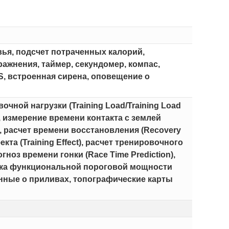
вья, подсчет потраченных калорий,
ажнения, таймер, секундомер, компас,
S, встроенная сирена, оповещение о
чной нагрузки (Training Load/Training Load
), измерение времени контакта с землей
, расчет времени восстановления (Recovery
кта (Training Effect), расчет тренировочного
ноз времени гонки (Race Time Prediction),
енка функциональной пороговой мощности
 данные о приливах, топографические карты