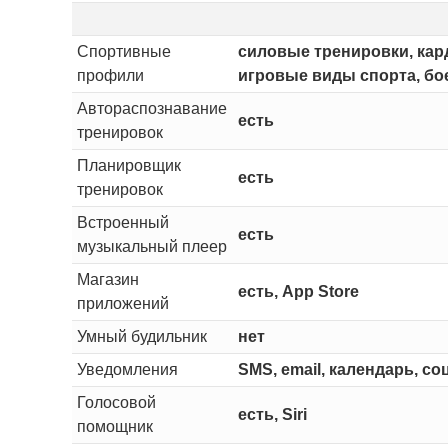
Спортивные
силовые тренировки, кард
профили
игровые виды спорта, бое
Автораспознавание
есть
тренировок
Планировщик
есть
тренировок
Встроенный
есть
музыкальный плеер
Магазин
есть, App Store
приложений
Умный будильник
нет
Уведомления
SMS, email, календарь, с
Голосовой
есть, Siri
помощник