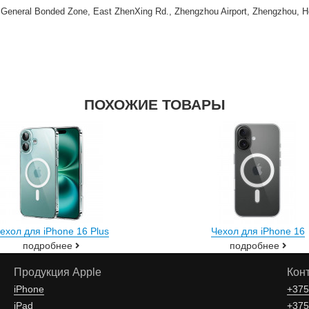
) General Bonded Zone, East ZhenXing Rd., Zhengzhou Airport, Zhengzhou, H
ПОХОЖИЕ ТОВАРЫ
ехол для iPhone 16 Plus
Чехол для iPhone 16
подробнее
подробнее
Продукция Apple
Кон
iPhone
+375
iPad
+375