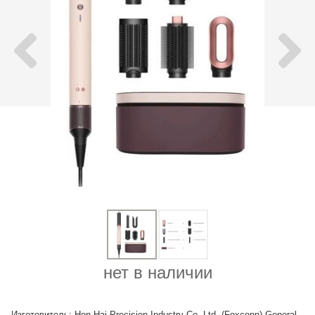
нет в наличии
Изготовитель: Hon Hai Precision Industry Co. Ltd. (Foxconn) General