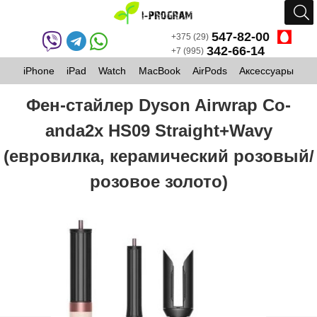
547-82-00
+375 (29)
342-66-14
+7 (995)
iPhone
iPad
Watch
MacBook
AirPods
Аксессуары
Фен-стайлер Dyson Airwrap Co-
anda2x HS09 Straight+Wavy
(евровилка, керамический розовый/
розовое золото)