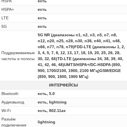
HSPA
есть
HSPA+
есть
LTE
есть
5G
есть
5G NR (диапазоны n1, n2, n3, n5, n7, n8,
n12, n20, n25, n28, n30, n38, n40, n41, n48,
n66, n77, n78, n79)FDD-LTE (диапазоны 1, 2,
Поддерживаемые
3, 4, 5, 7, 8, 12, 13, 17, 18, 19, 20, 25, 26, 28,
частоты и полосы
30, 32, 66)TD‑LTE (диапазоны 34, 38, 39, 40,
41, 42, 46, 48)UMTS/HSPA+/DC-HSDPA (850,
900, 1700/2100, 1900, 2100 МГц)GSM/EDGE
(850, 900, 1800, 1900 МГц)
ИНТЕРФЕЙСЫ
Bluetooth
есть, 5.0
Аудиовыход
есть, lightning
Wi-Fi
есть, 802.11ax
Разъём
lightning
подключения