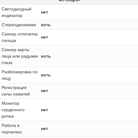
Светодиодный
нет
индикатор
Стереодинамики
есть
Сканер отпечатка
нет
пальца
Сканер карты
лица или радужки
есть
глаза
Разблокировка по
есть
лицу
Регистрация
нет
силы нажатий
Монитор
сердечного
нет
ритма
Работа в
нет
перчатках