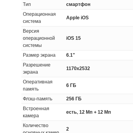
Тип
смартфон
Операционная
Apple iOS
система
Версия
операционной
iOS 15
системы
Размер экрана
6.1"
Разрешение
1170x2532
экрана
Оперативная
6 ГБ
память
Флэш-память
256 ГБ
Встроенная
есть, 12 Мп + 12 Мп
камера
Количество
2
основных камер