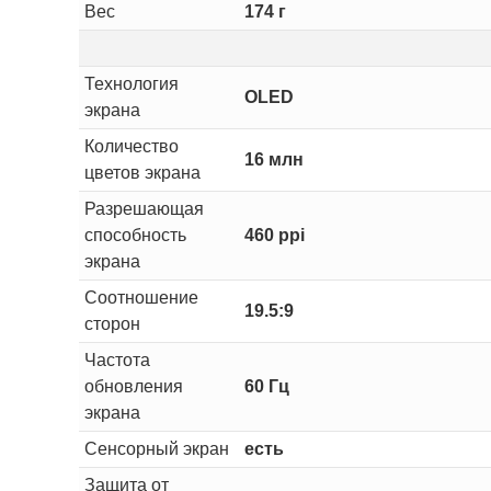
Вес
174 г
Технология
OLED
экрана
Количество
16 млн
цветов экрана
Разрешающая
способность
460 ppi
экрана
Соотношение
19.5:9
сторон
Частота
обновления
60 Гц
экрана
Сенсорный экран
есть
Защита от