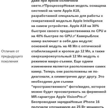
даже при ярком солнечном
свете.✅ПроцессорНовая модель оснащена
системой на чипе Apple A18,
разработанной специально для работы с
генеративной моделью Apple Intelligence
на самом устройстве. Apple A18 на 30%
быстрее своего предшественника по CPU и
на 40% быстрее по GPU.✅ КамерыБлок
камер включает в себя два модуля:
основной модуль на 48 Мп с оптической
Отличия от
стабилизацией и кропом до 12 Мп, а также
предыдущего
сверхширокоугольный 12 Мп модуль с
поколения
режимом макро-съемки. Еще одним
изменением является расположение самих
камер. Теперь они расположены не по-
диагонали, а симметрично друг другу. Это
необходимо для съемки
"пространственного" фото/видео, которое
можно будет просматривать на фирменной
MR-гарнитуре Apple VisionPro.✅
Беспроводная зарядкаНовые iPhone 16
получили улучшенную до 25 Вт мощность