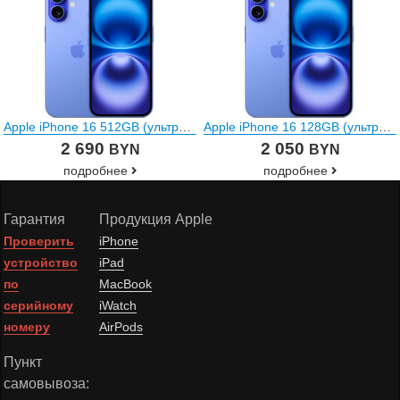
Apple iPhone 16 512GB (ультрамарин)
Apple iPhone 16 128GB (ультрамарин)
2 690
2 050
BYN
BYN
подробнее
подробнее
Гарантия
Продукция Apple
Проверить
iPhone
устройство
iPad
по
MacBook
серийному
iWatch
номеру
AirPods
Пункт
самовывоза: