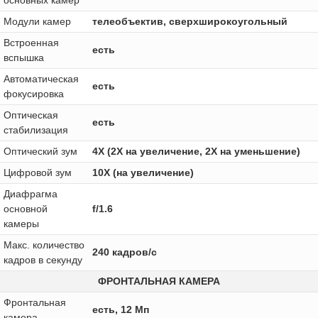
Модули камер
телеобъектив, сверхширокоугольный
Встроенная
есть
вспышка
Автоматическая
есть
фокусировка
Оптическая
есть
стабилизация
Оптический зум
4X (2X на увеличение, 2X на уменьшение)
Цифровой зум
10X (на увеличение)
Диафрагма
основной
f/1.6
камеры
Макс. количество
240 кадров/с
кадров в секунду
ФРОНТАЛЬНАЯ КАМЕРА
Фронтальная
есть, 12 Мп
камера