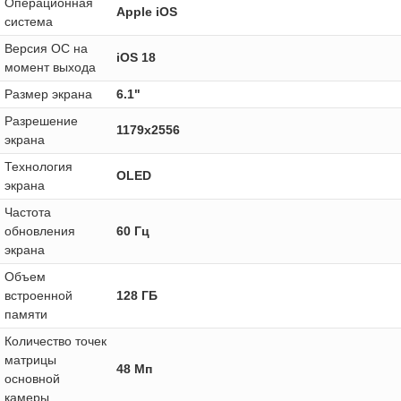
Операционная
Apple iOS
система
Версия ОС на
iOS 18
момент выхода
Размер экрана
6.1"
Разрешение
1179x2556
экрана
Технология
OLED
экрана
Частота
обновления
60 Гц
экрана
Объем
встроенной
128 ГБ
памяти
Количество точек
матрицы
48 Мп
основной
камеры