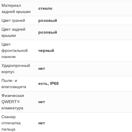
Материал
стекло
задней крышки
Цвет граней
розовый
Цвет задней
розовый
крышки
Цвет
фронтальной
черный
панели
Ударопрочный
нет
корпус
Пыле- и
есть, IP68
влагозащита
Физическая
QWERTY-
нет
клавиатура
Сканер
отпечатка
нет
пальца