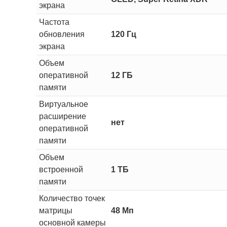
экрана
Частота
обновления
120 Гц
экрана
Объем
оперативной
12 ГБ
памяти
Виртуальное
расширение
нет
оперативной
памяти
Объем
встроенной
1 ТБ
памяти
Количество точек
матрицы
48 Мп
основной камеры