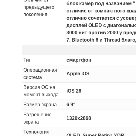
блок камер под названием "
предыдущего
отличие от компактного ква
поколения
отлично сочетается с усов
дисплей OLED с диагональю 
3000 нит против 2000 у пре
7, Bluetooth 6 и Thread благ
Тип
смартфон
Операционная
Apple iOS
система
Версия ОС на
iOS 26
момент выхода
Размер экрана
6.9"
Разрешение
1320x2868
экрана
Технология
OLED, Super Retina XDR