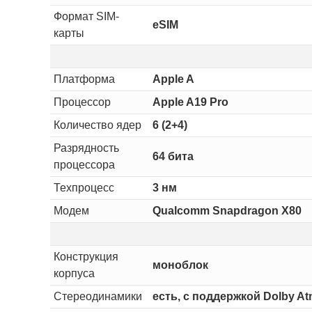
Формат SIM-
eSIM
карты
Платформа
Apple A
Процессор
Apple A19 Pro
Количество ядер
6 (2+4)
Разрядность
64 бита
процессора
Техпроцесс
3 нм
Модем
Qualcomm Snapdragon X80
Конструкция
моноблок
корпуса
Стереодинамики
есть, с поддержкой Dolby A