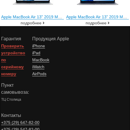
Apple MacBook Air 13" 2019 MVFL2 (серебристый)
Apple MacBook Air 13" 2019 MVFJ2 (серый)
подробнее
подробнее
Гарантия
Продукция Apple
Проверить
iPhone
устройство
iPad
по
MacBook
серийному
iWatch
номеру
AirPods
Пункт
самовывоза:
ТЦ Столица
Контакты
+375 (29)
647-82-00
+375 (29)
547-82-00