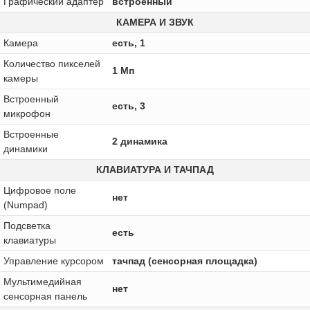
Графический адаптер
встроенный
КАМЕРА И ЗВУК
Камера
есть, 1
Количество пикселей
1 Мп
камеры
Встроенный
есть, 3
микрофон
Встроенные
2 динамика
динамики
КЛАВИАТУРА И ТАЧПАД
Цифровое поле
нет
(Numpad)
Подсветка
есть
клавиатуры
Управление курсором
тачпад (сенсорная площадка)
Мультимедийная
нет
сенсорная панель