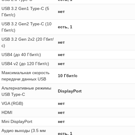
USB 3.2 Gen1 Type-C (5
нет
Гбит/с)
USB 3.2 Gen2 Type-C (10
есть, 1
Гбит/с)
USB 3.2 Gen 2x2 (20 Гбит/
нет
с)
USB4 (до 40 Гбит/с)
нет
USB4 v2 (до 120 Гбит/с)
нет
Максимальная скорость
10 Гбит/с
передачи данных USB
Альтернативные режимы
DisplayPort
USB Type-C
VGA (RGB)
нет
HDMI
нет
Mini DisplayPort
нет
Аудио выходы (3.5 мм
есть, 1