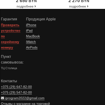
2 650
2 270
BYN
BYN
подробнее
подробнее
Гарантия
Продукция Apple
Проверить
iPhone
устройство
iPad
по
MacBook
серийному
iWatch
номеру
AirPods
Пункт
самовывоза:
ТЦ Столица
Контакты
+375 (29)
647-82-00
+375 (29)
547-82-00
iprogram2022@gmail.com
Отзывы о магазине на торговой