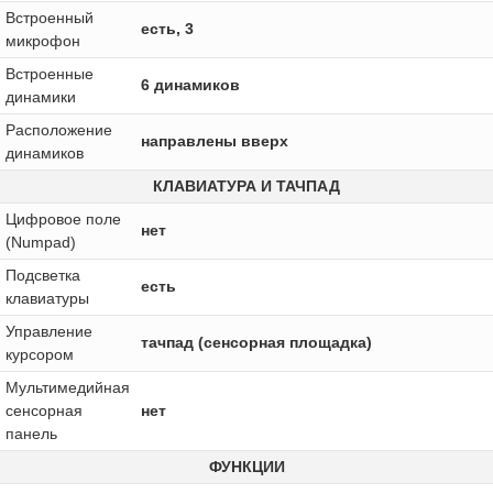
Встроенный
есть, 3
микрофон
Встроенные
6 динамиков
динамики
Расположение
направлены вверх
динамиков
КЛАВИАТУРА И ТАЧПАД
Цифровое поле
нет
(Numpad)
Подсветка
есть
клавиатуры
Управление
тачпад (сенсорная площадка)
курсором
Мультимедийная
сенсорная
нет
панель
ФУНКЦИИ