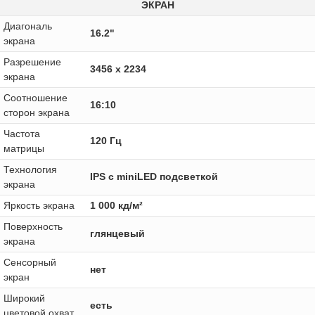
ЭКРАН
Диагональ
16.2"
экрана
Разрешение
3456 x 2234
экрана
Соотношение
16:10
сторон экрана
Частота
120 Гц
матрицы
Технология
IPS с miniLED подсветкой
экрана
Яркость экрана
1 000 кд/м²
Поверхность
глянцевый
экрана
Сенсорный
нет
экран
Широкий
есть
цветовой охват