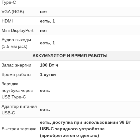
Type-C
VGA (RGB)
нет
HDMI
есть, 1
Mini DisplayPort
нет
Аудио выходы
есть, 1
(3.5 мм jack)
АККУМУЛЯТОР И ВРЕМЯ РАБОТЫ
Запас энергии
100 Вт·ч
Время работы
1 сутки
Зарядка
ноутбука через
есть
USB Type-C
Адаптер питания
есть
USB-C
есть, доступна при использовании 96 Вт
Быстрая зарядка
USB-C зарядного устройства
(приобретается отдельно)