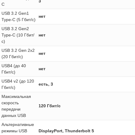
3
C
USB 3.2 Gen1
нет
Type-C (5 Гбит/с)
USB 3.2 Gen2
Type-C (10 Гбит/
нет
с)
USB 3.2 Gen 2x2
нет
(20 Гбит/с)
USB4 (до 40
нет
Гбит/с)
USB4 v2 (до 120
есть, 3
Гбит/с)
Максимальная
скорость
120 Гбит/с
передачи
данных USB
Альтернативные
режимы USB
DisplayPort, Thunderbolt 5