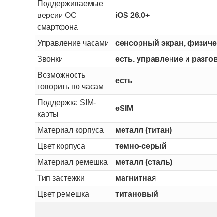
Поддерживаемые
версии ОС
iOS 26.0+
смартфона
Управление часами
сенсорный экран, физичес
Звонки
есть, управление и разго
Возможность
есть
говорить по часам
Поддержка SIM-
eSIM
карты
Материал корпуса
металл (титан)
Цвет корпуса
темно-серый
Материал ремешка
металл (сталь)
Тип застежки
магнитная
Цвет ремешка
титановый