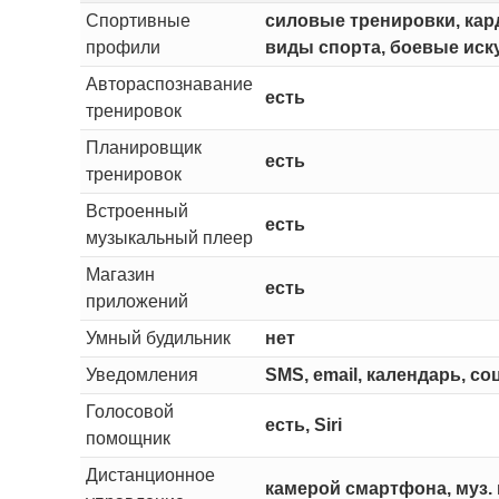
Спортивные
силовые тренировки, кард
профили
виды спорта, боевые иску
Автораспознавание
есть
тренировок
Планировщик
есть
тренировок
Встроенный
есть
музыкальный плеер
Магазин
есть
приложений
Умный будильник
нет
Уведомления
SMS, email, календарь, с
Голосовой
есть, Siri
помощник
Дистанционное
камерой смартфона, муз.