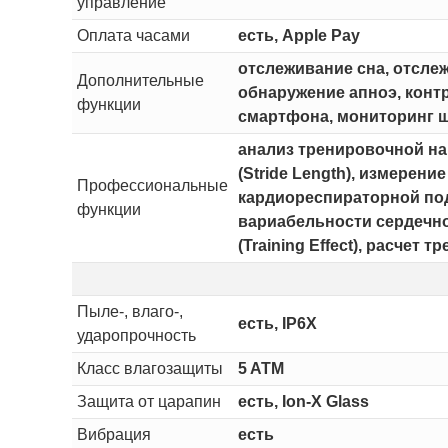
управление
Оплата часами
есть, Apple Pay
отслеживание сна, отсле
Дополнительные
обнаружение апноэ, конт
функции
смартфона, мониторинг ш
анализ тренировочной наг
(Stride Length), измерени
Профессиональные
кардиореспираторной подг
функции
вариабельности сердечног
(Training Effect), расче
Пыле-, влаго-,
есть, IP6X
ударопрочность
Класс влагозащиты
5 ATM
Защита от царапин
есть, Ion-X Glass
Вибрация
есть