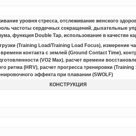
живание уровня стресса, отслеживание женского здоро
роль частоты сердечных сокращений, дыхательные упра
ума, функция Double Tap, использование в качестве к
рузки (Training Load/Training Load Focus), измерение 
е времени контакта с землей (Ground Contact Time), конт
отовленности (VO2 Max), расчет времени восстановлен
о ритма (HRV), расчет прогресса тренировки (Training
т тренировочного эффекта при плавании (SWOLF)
КОНСТРУКЦИЯ