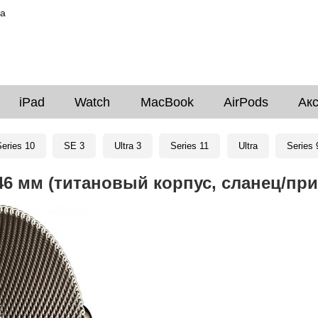
ка
iPad
Watch
MacBook
AirPods
Ак
eries 10
SE 3
Ultra 3
Series 11
Ultra
Series 
 46 мм (титановый корпус, сланец/п