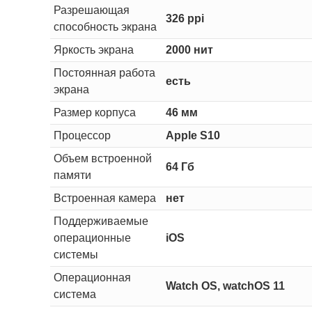
Разрешающая
326 ppi
способность экрана
Яркость экрана
2000 нит
Постоянная работа
есть
экрана
Размер корпуса
46 мм
Процессор
Apple S10
Объем встроенной
64 Гб
памяти
Встроенная камера
нет
Поддерживаемые
операционные
iOS
системы
Операционная
Watch OS, watchOS 11
система