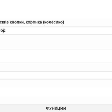
кие кнопки, коронка (колесико)
вор
ФУНКЦИИ